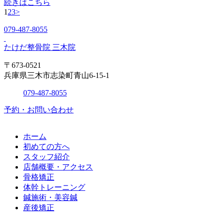
続きはこちら
1
2
3
>
079-487-8055
たけだ整骨院 三木院
〒673-0521
兵庫県三木市志染町青山6-15-1
079-487-8055
予約・お問い合わせ
ホーム
初めての方へ
スタッフ紹介
店舗概要・アクセス
骨格矯正
体幹トレーニング
鍼施術・美容鍼
産後矯正