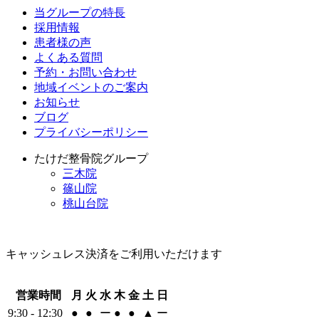
当グループの特長
採用情報
患者様の声
よくある質問
予約・お問い合わせ
地域イベントのご案内
お知らせ
ブログ
プライバシーポリシー
たけだ整骨院グループ
三木院
篠山院
桃山台院
キャッシュレス決済をご利用いただけます
営業時間
月
火
水
木
金
土
日
9:30 - 12:30
●
●
ー
●
●
▲
ー