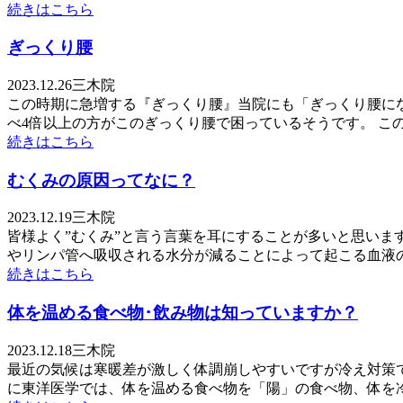
続きはこちら
ぎっくり腰
2023.12.26
三木院
この時期に急増する『ぎっくり腰』当院にも「ぎっくり腰に
べ4倍以上の方がこのぎっくり腰で困っているそうです。 このぎ
続きはこちら
むくみの原因ってなに？
2023.12.19
三木院
皆様よく”むくみ”と言う言葉を耳にすることが多いと思いま
やリンパ管へ吸収される水分が減ることによって起こる血液の循
続きはこちら
体を温める食べ物･飲み物は知っていますか？
2023.12.18
三木院
最近の気候は寒暖差が激しく体調崩しやすいですが冷え対策
に東洋医学では、体を温める食べ物を「陽」の食べ物、体を冷や