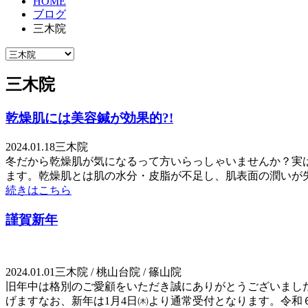
HOME
ブログ
三木院
三木院
乾燥肌には美容鍼が効果的?!
2024.01.18
三木院
冬だから乾燥肌が気になるって方いらっしゃいませんか？実
ます。乾燥肌とは肌の水分・皮脂が不足し、肌表面の潤いが失わ
続きはこちら
謹賀新年
2024.01.01
三木院 / 桃山台院 / 篠山院
旧年中は格別のご愛顧をいただき誠にありがとうございまし
げますなお、新年は1月4日㈭より通常受付となります。令和