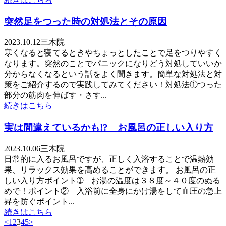
突然足をつった時の対処法とその原因
2023.10.12
三木院
寒くなると寝てるときやちょっとしたことで足をつりやすく
なります。突然のことでパニックになりどう対処していいか
分からなくなるという話をよく聞きます。簡単な対処法と対
策をご紹介するので実践してみてください！対処法①つった
部分の筋肉を伸ばす・さす...
続きはこちら
実は間違えているかも!? お風呂の正しい入り方
2023.10.06
三木院
日常的に入るお風呂ですが、正しく入浴することで温熱効
果、リラックス効果を高めることができます。 お風呂の正
しい入り方ポイント➀ お湯の温度は３８度～４０度のぬる
めで！ポイント② 入浴前に全身にかけ湯をして血圧の急上
昇を防ぐポイント...
続きはこちら
<
1
2
3
4
5
>