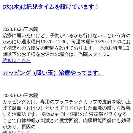
(水)(木)は託児タイムを設けています！
2023.10.26
三木院
治療に通いたいけど、子供がいるから行けない…という方の
ために毎週水曜日10:30～12:30、毎週木曜日15:30～17:30にお
子様連れの方優先の時間を設けております。 そのお時間に2
歳以下のお子様をお連れの場合は、当院スタッフ...
続きはこちら
カッピング（吸い玉）治療やってます。
2023.10.20
三木院
カッピングとは、専用のプラスチックカップで皮膚を吸い上
げて瘀血（おけつ）というドロドロとした血液の滞りを改善
する治療法です。 身体の内側・深部の血液循環が良くなる
ことで自律神経が刺激され疲労回復、内臓機能回復にも効果
があり、原因の...
続きはこちら