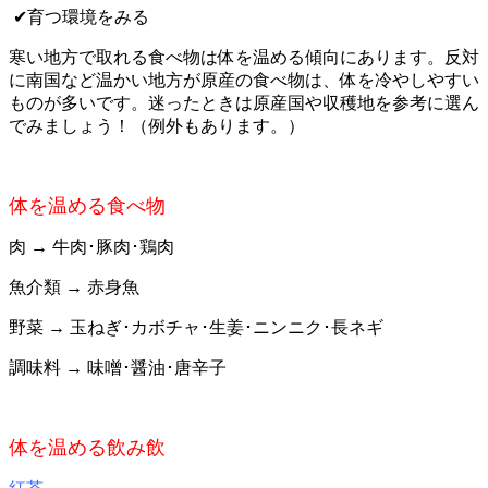
✔︎︎︎︎
育つ環境をみる
寒い地方で取れる食べ物は
体を温める傾向にあります。反対
に南国など温かい地方が原産の食べ物は、体を冷やしやすい
ものが多いです。迷ったときは原産国や収穫地を参考に選ん
でみましょう！（例外もあります。）
体を温める食べ物
肉
→
牛肉
･豚肉･鶏肉
魚介類
→
赤身魚
野菜
→
玉ねぎ
･カボチャ･生姜･ニンニク･長ネギ
調味料
→
味
噌･醤油･唐辛子
体を温める飲み飲