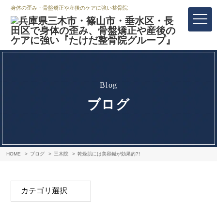
身体の歪み・骨盤矯正や産後のケアに強い整骨院
blog
ブログ
HOME
ブログ
三木院
乾燥肌には美容鍼が効果的?!