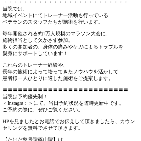
・・・・・・・・・・・・・・・・・・・・・・・・・
当院では、
地域イベントにてトレーナー活動も行っている
ベテランのスタッフたちが施術を行います。
毎年開催される約1万人規模のマラソン大会に、
施術担当として欠かさず参加。
多くの参加者の、身体の痛みやケガによるトラブルを
親身にサポートしています！
これらのトレーナー経験や、
長年の施術によって培ってきたノウハウを活かして
患者様一人ひとりに適した施術をご提案します。
〓〓〓〓〓〓〓〓〓〓〓〓〓〓〓〓〓〓〓〓〓〓〓〓〓
当院は予約優先制！
＜Instagra：＞にて、当日予約状況を随時更新中です。
ご予約の際に、ぜひご覧ください。
HPを見ましたとお電話でお伝えして頂きましたら、カウン
セリングを無料でさせて頂きます。
【たけだ整骨院篠山院】は、