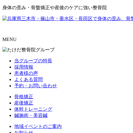
身体の歪み・骨盤矯正や産後のケアに強い整骨院
MENU
当グループの特長
採用情報
患者様の声
よくある質問
予約・お問い合わせ
骨格矯正
産後矯正
体幹トレーニング
鍼施術・美容鍼
地域イベントのご案内
お知らせ