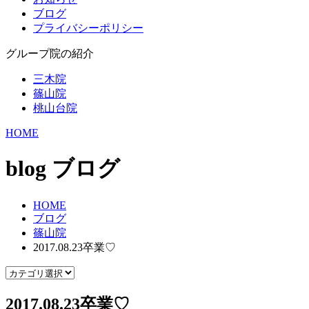
ブログ
プライバシーポリシー
グループ院の紹介
三木院
篠山院
桃山台院
HOME
blog
ブログ
HOME
ブログ
篠山院
2017.08.23卒業♡
2017.08.23卒業♡