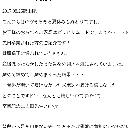
2017.08.26
篠山院
こんにちは(^^)/そろそろ夏休みも終わりですね。
お子様のおられるご家庭はピリピリムードでしょうか・・・(^^
先日卒業された方のご紹介です！
骨盤矯正に通われていたKさん。
産後ほったらかしだった骨盤の開きを気にされていました。
締めて締めて、締めまくった結果・・・
・骨盤が開いて履けなかったズボンが履ける様になった！
とのことです(^^♪ なんとも嬉しい声です(#^^#)
卒業記念に吉田先生と(^^)v
普段から足を組まない等、できるだけ骨盤に負担のかからな