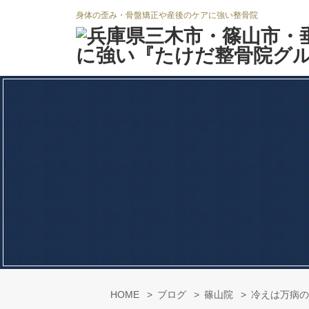
身体の歪み・骨盤矯正や産後のケアに強い整骨院
HOME
ブログ
篠山院
冷えは万病の