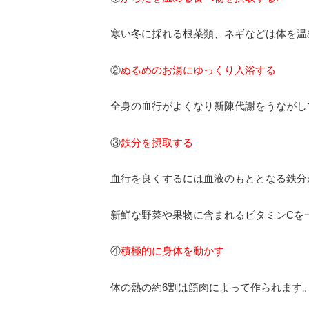
寒い冬に採れる根菜類、ネギなどは体を温
②
ぬるめのお湯にゆっくり入浴する
全身の血行がよくなり新陳代謝をうながし
③
鉄分を摂取する
血行を良くするには血液のもととなる鉄分
新鮮な野菜や果物に含まれるビタミンCを
④
積極的に身体を動かす
体の熱の約6割は筋肉によって作られます