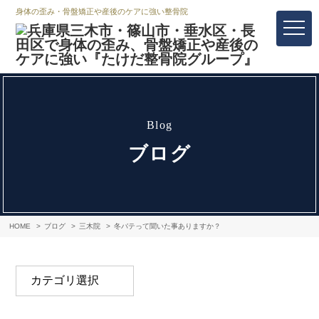
身体の歪み・骨盤矯正や産後のケアに強い整骨院
blog
ブログ
HOME
ブログ
三木院
冬バテって聞いた事ありますか？