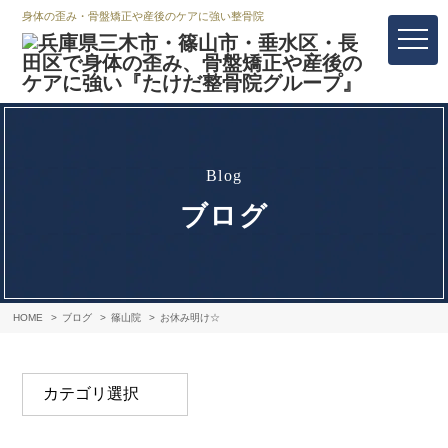
身体の歪み・骨盤矯正や産後のケアに強い整骨院
blog
ブログ
HOME
ブログ
篠山院
お休み明け☆