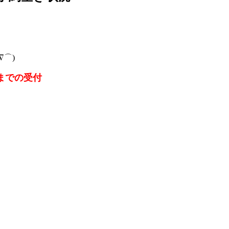
⌒)
までの受付