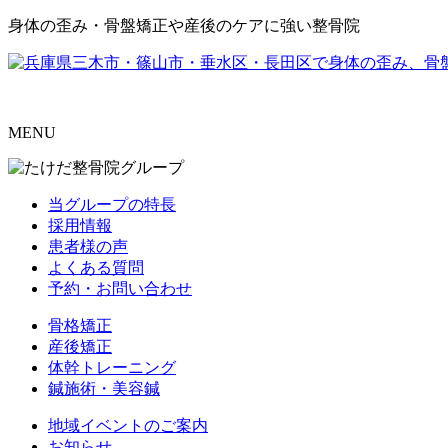
身体の歪み・骨盤矯正や産後のケアに強い整骨院
MENU
当グループの特長
採用情報
患者様の声
よくある質問
予約・お問い合わせ
骨格矯正
産後矯正
体幹トレーニング
鍼施術・美容鍼
地域イベントのご案内
お知らせ