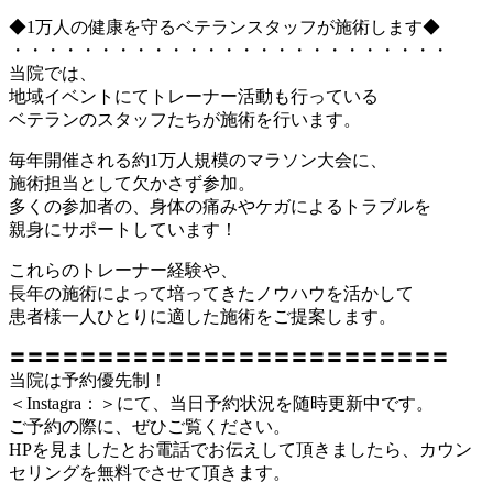
◆1万人の健康を守るベテランスタッフが施術します◆
・・・・・・・・・・・・・・・・・・・・・・・・・
当院では、
地域イベントにてトレーナー活動も行っている
ベテランのスタッフたちが施術を行います。
毎年開催される約1万人規模のマラソン大会に、
施術担当として欠かさず参加。
多くの参加者の、身体の痛みやケガによるトラブルを
親身にサポートしています！
これらのトレーナー経験や、
長年の施術によって培ってきたノウハウを活かして
患者様一人ひとりに適した施術をご提案します。
〓〓〓〓〓〓〓〓〓〓〓〓〓〓〓〓〓〓〓〓〓〓〓〓〓
当院は予約優先制！
＜Instagra：＞にて、当日予約状況を随時更新中です。
ご予約の際に、ぜひご覧ください。
HPを見ましたとお電話でお伝えして頂きましたら、カウン
セリングを無料でさせて頂きます。