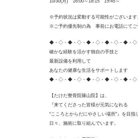
10/30(月) 16:00～18:15 19:45～
※予約状況は変動する可能性がございます
※ご予約優先制の為 事前にお電話にてご
◆・◇・◆・◇・◆・◇・◆・◇・◆・◇
確かな経験を活かす独自の手技と
最新設備を利用して
あなたの健康な生活をサポートします
◆・◇・◆・◇・◆・◇・◆・◇・◆・◇
【たけだ整骨院篠山院】は、
『来てくださった皆様が元気になれる
“こころとからだにやさしい場所”』を目指
日々、施術に取り組んでいます。