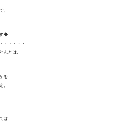
で、
す◆
・・・・・・
とんどは、
かを
定。
では