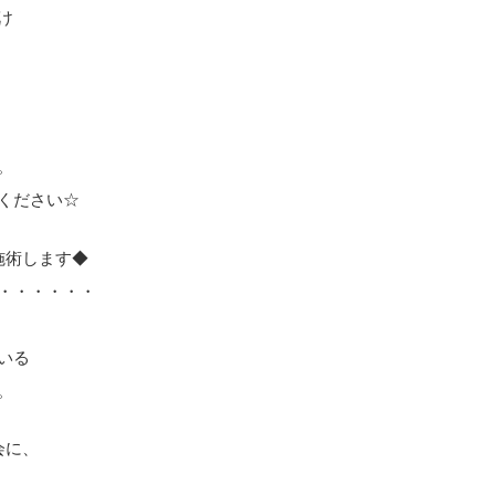
け
。
ください☆
施術します◆
・・・・・・
いる
。
会に、