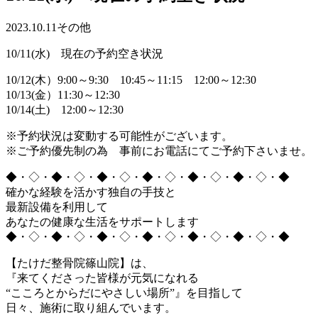
2023.10.11
その他
10/11(水) 現在の予約空き状況
10/12(木）9:00～9:30 10:45～11:15 12:00～12:30
10/13(金）11:30～12:30
10/14(土) 12:00～12:30
※予約状況は変動する可能性がございます。
※ご予約優先制の為 事前にお電話にてご予約下さいませ。
◆・◇・◆・◇・◆・◇・◆・◇・◆・◇・◆・◇・◆
確かな経験を活かす独自の手技と
最新設備を利用して
あなたの健康な生活をサポートします
◆・◇・◆・◇・◆・◇・◆・◇・◆・◇・◆・◇・◆
【たけだ整骨院篠山院】は、
『来てくださった皆様が元気になれる
“こころとからだにやさしい場所”』を目指して
日々、施術に取り組んでいます。