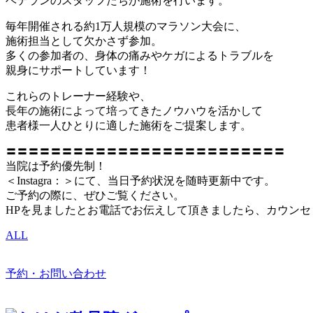
ベテランのスタッフたちが施術を行います。
毎年開催される約1万人規模のマラソン大会に、
施術担当として欠かさず参加。
多くの参加者の、身体の痛みやケガによるトラブルを
親身にサポートしています！
これらのトレーナー経験や、
長年の施術によって培ってきたノウハウを活かして
患者様一人ひとりに適した施術をご提案します。
〓〓〓〓〓〓〓〓〓〓〓〓〓〓〓〓〓〓〓〓〓〓〓〓〓
当院は予約優先制！
＜Instagra：＞にて、当日予約状況を随時更新中です。
ご予約の際に、ぜひご覧ください。
HPを見ましたとお電話でお伝えして頂きましたら、カウン
ALL
予約・お問い合わせ