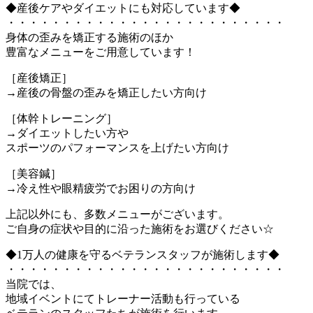
◆産後ケアやダイエットにも対応しています◆
・・・・・・・・・・・・・・・・・・・・・・・・・
身体の歪みを矯正する施術のほか
豊富なメニューをご用意しています！
［産後矯正］
→産後の骨盤の歪みを矯正したい方向け
［体幹トレーニング］
→ダイエットしたい方や
スポーツのパフォーマンスを上げたい方向け
［美容鍼］
→冷え性や眼精疲労でお困りの方向け
上記以外にも、多数メニューがございます。
ご自身の症状や目的に沿った施術をお選びください☆
◆1万人の健康を守るベテランスタッフが施術します◆
・・・・・・・・・・・・・・・・・・・・・・・・・
当院では、
地域イベントにてトレーナー活動も行っている