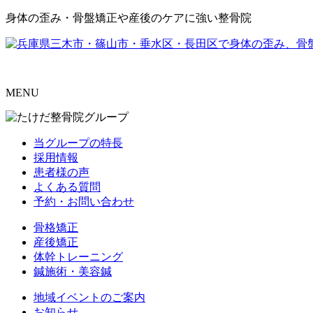
身体の歪み・骨盤矯正や産後のケアに強い整骨院
MENU
当グループの特長
採用情報
患者様の声
よくある質問
予約・お問い合わせ
骨格矯正
産後矯正
体幹トレーニング
鍼施術・美容鍼
地域イベントのご案内
お知らせ