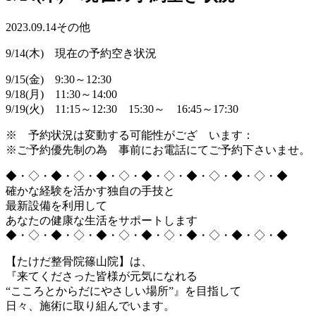
2023.09.14
その他
9/14(木) 現在の予約空き状況
9/15(金) 9:30～12:30
9/18(月) 11:30～14:00
9/19(火) 11:15～12:30 15:30～ 16:45～17:30
※ 予約状況は変動する可能性がござ います：
※ご予約優先制の為 事前にお電話にてご予約下さいませ。
◆・◇・◆・◇・◆・◇・◆・◇・◆・◇・◆・◇・◆
確かな経験を活かす独自の手技と
最新設備を利用して
あなたの健康な生活をサポートします
◆・◇・◆・◇・◆・◇・◆・◇・◆・◇・◆・◇・◆
【たけだ整骨院篠山院】は、
『来てくださった皆様が元気になれる
“こころとからだにやさしい場所”』を目指して
日々、施術に取り組んでいます。