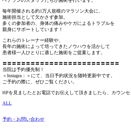
ベテランのスタッフたちが施術を行います。
毎年開催される約1万人規模のマラソン大会に、
施術担当として欠かさず参加。
多くの参加者の、身体の痛みやケガによるトラブルを
親身にサポートしています！
これらのトレーナー経験や、
長年の施術によって培ってきたノウハウを活かして
患者様一人ひとりに適した施術をご提案します。
〓〓〓〓〓〓〓〓〓〓〓〓〓〓〓〓〓〓〓〓〓〓〓〓〓
当院は予約優先制！
＜Instagra：＞にて、当日予約状況を随時更新中です。
ご予約の際に、ぜひご覧ください。
HPを見ましたとお電話でお伝えして頂きましたら、カウン
ALL
予約・お問い合わせ