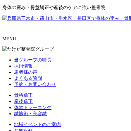
身体の歪み・骨盤矯正や産後のケアに強い整骨院
MENU
当グループの特長
採用情報
患者様の声
よくある質問
予約・お問い合わせ
骨格矯正
産後矯正
体幹トレーニング
鍼施術・美容鍼
地域イベントのご案内
お知らせ