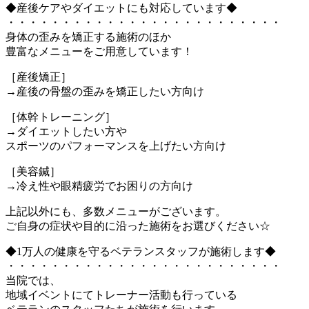
◆産後ケアやダイエットにも対応しています◆
・・・・・・・・・・・・・・・・・・・・・・・・・
身体の歪みを矯正する施術のほか
豊富なメニューをご用意しています！
［産後矯正］
→産後の骨盤の歪みを矯正したい方向け
［体幹トレーニング］
→ダイエットしたい方や
スポーツのパフォーマンスを上げたい方向け
［美容鍼］
→冷え性や眼精疲労でお困りの方向け
上記以外にも、多数メニューがございます。
ご自身の症状や目的に沿った施術をお選びください☆
◆1万人の健康を守るベテランスタッフが施術します◆
・・・・・・・・・・・・・・・・・・・・・・・・・
当院では、
地域イベントにてトレーナー活動も行っている