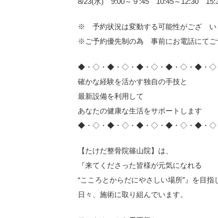
8/23(水) 9:00～９:45 10:45～12:30 15:
※ 予約状況は変動する可能性がござ い
※ご予約優先制の為 事前にお電話にてご
◆・◇・◆・◇・◆・◇・◆・◇・◆・◇
確かな経験を活かす独自の手技と
最新設備を利用して
あなたの健康な生活をサポートします
◆・◇・◆・◇・◆・◇・◆・◇・◆・◇
【たけだ整骨院篠山院】は、
『来てくださった皆様が元気になれる
“こころとからだにやさしい場所”』を目指
日々、施術に取り組んでいます。