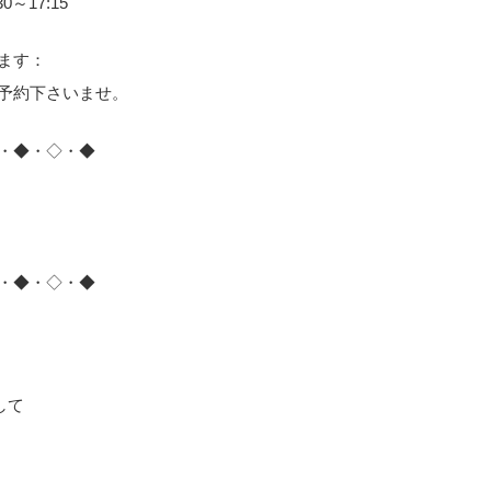
30～17:15
ます：
予約下さいませ。
・◆・◇・◆
・◆・◇・◆
して