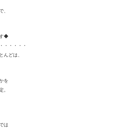
で、
す◆
・・・・・・
とんどは、
かを
定。
では