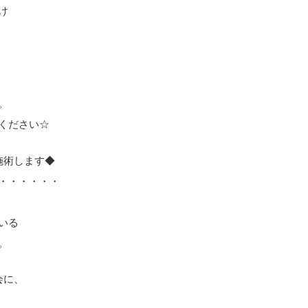
け
。
ください☆
施術します◆
・・・・・・
いる
。
会に、