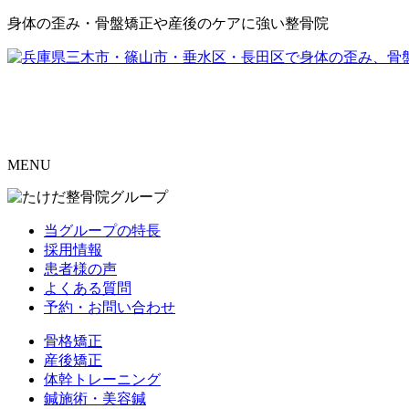
身体の歪み・骨盤矯正や産後のケアに強い整骨院
MENU
当グループの特長
採用情報
患者様の声
よくある質問
予約・お問い合わせ
骨格矯正
産後矯正
体幹トレーニング
鍼施術・美容鍼