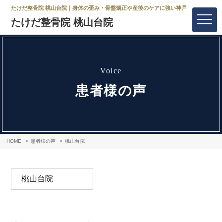
たけだ整骨院 桃山台院｜身体の歪み・骨盤矯正や産後のケアに強い神戸市垂水区の整
たけだ整骨院 桃山台院
voice
患者様の声
HOME
患者様の声
桃山台院