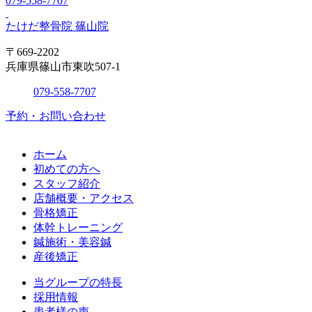
079-558-7707
たけだ整骨院 篠山院
〒669-2202
兵庫県篠山市東吹507-1
079-558-7707
予約・お問い合わせ
ホーム
初めての方へ
スタッフ紹介
店舗概要・アクセス
骨格矯正
体幹トレーニング
鍼施術・美容鍼
産後矯正
当グループの特長
採用情報
患者様の声