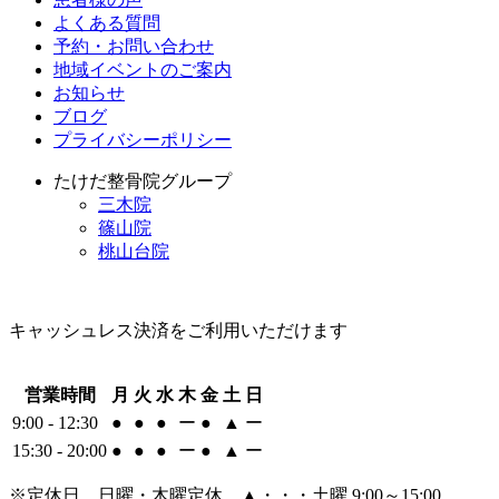
よくある質問
予約・お問い合わせ
地域イベントのご案内
お知らせ
ブログ
プライバシーポリシー
たけだ整骨院グループ
三木院
篠山院
桃山台院
キャッシュレス決済をご利用いただけます
営業時間
月
火
水
木
金
土
日
9:00 - 12:30
●
●
●
ー
●
▲
ー
15:30 - 20:00
●
●
●
ー
●
▲
ー
※定休日 日曜・木曜定休 ▲・・・土曜 9:00～15:00