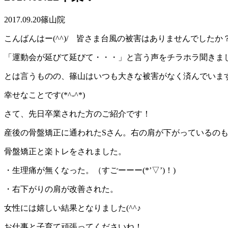
2017.09.20
篠山院
こんばんはー(^^)/ 皆さま台風の被害はありませんでしたか
「運動会が延びて延びて・・・」と言う声をチラホラ聞きま
とは言うものの、篠山はいつも大きな被害がなく済んでいま
幸せなことです(*^-^*)
さて、先日卒業された方のご紹介です！
産後の骨盤矯正に通われたSさん。右の肩が下がっているの
骨盤矯正と楽トレをされました。
・生理痛が無くなった。（すごーーー(*’▽’)！)
・右下がりの肩が改善された。
女性には嬉しい結果となりました(^^♪
お仕事と子育て頑張ってくださいね！