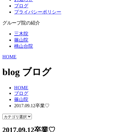
ブログ
プライバシーポリシー
グループ院の紹介
三木院
篠山院
桃山台院
HOME
blog
ブログ
HOME
ブログ
篠山院
2017.09.12卒業♡
2017.09.12卒業♡