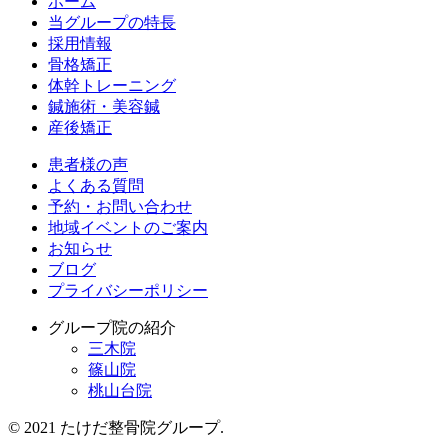
ホーム
当グループの特長
採用情報
骨格矯正
体幹トレーニング
鍼施術・美容鍼
産後矯正
患者様の声
よくある質問
予約・お問い合わせ
地域イベントのご案内
お知らせ
ブログ
プライバシーポリシー
グループ院の紹介
三木院
篠山院
桃山台院
© 2021 たけだ整骨院グループ.