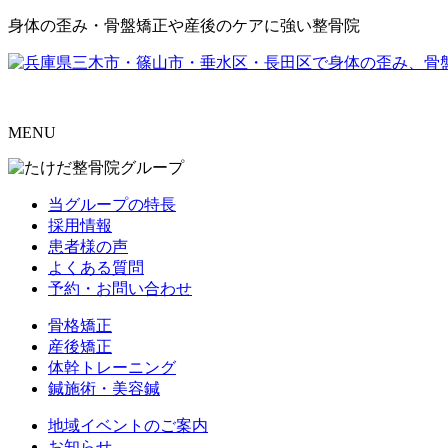
身体の歪み・骨盤矯正や産後のケアに強い整骨院
MENU
当グループの特長
採用情報
患者様の声
よくある質問
予約・お問い合わせ
骨格矯正
産後矯正
体幹トレーニング
鍼施術・美容鍼
地域イベントのご案内
お知らせ