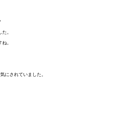
？
した。
すね。
も気にされていました。