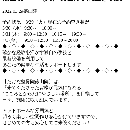
2022.03.29
篠山院
予約状況 3/29（火）現在の予約空き状況
3/30（水）9:30～ 18:00～
3/31 (木) 9:00～12:30 16:15～ 19:30～
4/1 (金） 9:30～12:30 15:30～20:00
◆・◇・◆・◇・◆・◇・◆・◇・◆・◇・◆・◇・◆
確かな経験を活かす独自の手技と
最新設備を利用して
あなたの健康な生活をサポートします
◆・◇・◆・◇・◆・◇・◆・◇・◆・◇・◆・◇・◆
【たけだ整骨院篠山院】は、
『来てくださった皆様が元気になれる
“こころとからだにやさしい場所”』を目指して
日々、施術に取り組んでいます。
アットホームな雰囲気と
明るく楽しい空間作りを心がけていますので、
はじめての方も安心してご来院ください！