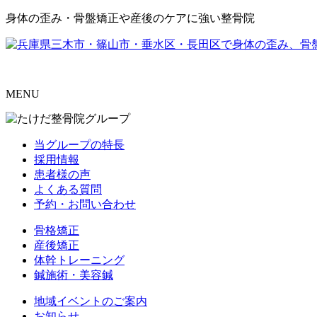
身体の歪み・骨盤矯正や産後のケアに強い整骨院
MENU
当グループの特長
採用情報
患者様の声
よくある質問
予約・お問い合わせ
骨格矯正
産後矯正
体幹トレーニング
鍼施術・美容鍼
地域イベントのご案内
お知らせ