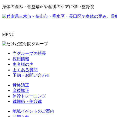
身体の歪み・骨盤矯正や産後のケアに強い整骨院
MENU
当グループの特長
採用情報
患者様の声
よくある質問
予約・お問い合わせ
骨格矯正
産後矯正
体幹トレーニング
鍼施術・美容鍼
地域イベントのご案内
お知らせ