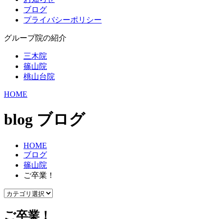
ブログ
プライバシーポリシー
グループ院の紹介
三木院
篠山院
桃山台院
HOME
blog
ブログ
HOME
ブログ
篠山院
ご卒業！
ご卒業！