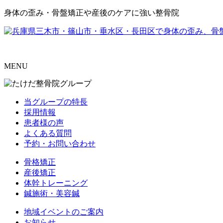
身体の歪み・骨盤矯正や産後のケアに強い整骨院
MENU
当グループの特長
採用情報
患者様の声
よくある質問
予約・お問い合わせ
骨格矯正
産後矯正
体幹トレーニング
鍼施術・美容鍼
地域イベントのご案内
お知らせ