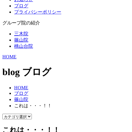
ブログ
プライバシーポリシー
グループ院の紹介
三木院
篠山院
桃山台院
HOME
blog
ブログ
HOME
ブログ
篠山院
これは・・・！！
これは・・・！！