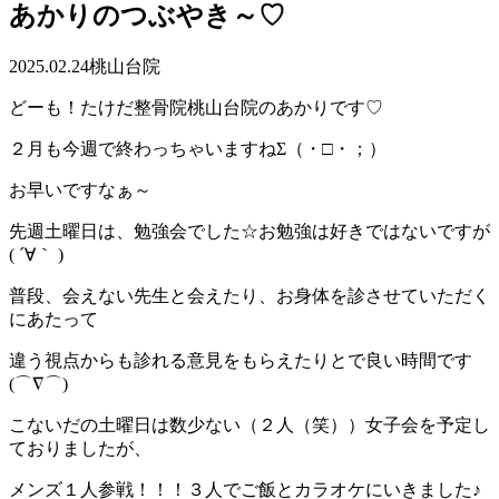
あかりのつぶやき～♡
2025.02.24
桃山台院
どーも！たけだ整骨院桃山台院のあかりです♡
２月も今週で終わっちゃいますねΣ（・□・；）
お早いですなぁ～
先週土曜日は、勉強会でした☆お勉強は好きではないですが
( ´∀｀ )
普段、会えない先生と会えたり、お身体を診させていただく
にあたって
違う視点からも診れる意見をもらえたりとで良い時間です
(⌒∇⌒)
こないだの土曜日は数少ない（２人（笑））女子会を予定し
ておりましたが、
メンズ１人参戦！！！３人でご飯とカラオケにいきました♪