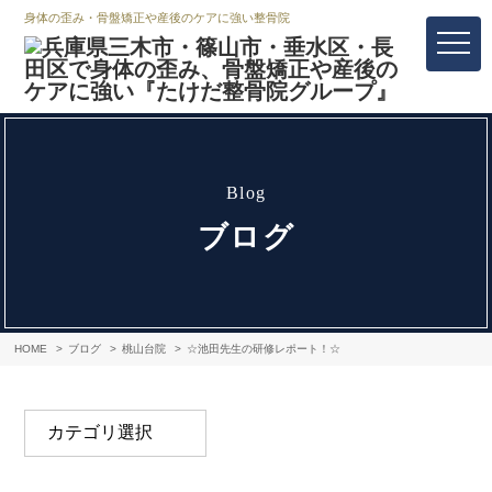
身体の歪み・骨盤矯正や産後のケアに強い整骨院
blog
ブログ
HOME
ブログ
桃山台院
☆池田先生の研修レポート！☆