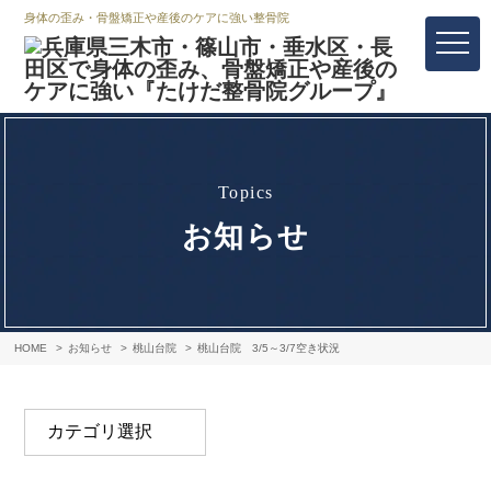
身体の歪み・骨盤矯正や産後のケアに強い整骨院
topics
お知らせ
HOME
お知らせ
桃山台院
桃山台院 3/5～3/7空き状況