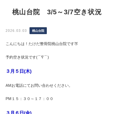
桃山台院 3/5～3/7空き状況
2026.03.03
桃山台院
こんにちは！たけだ整骨院桃山台院です🍑
予約空き状況です(⌒∇⌒)
３
月５
日(
木)
AMお電話にてお問い合わせください。
PM１５：３０～１７：００
３月６日(金)