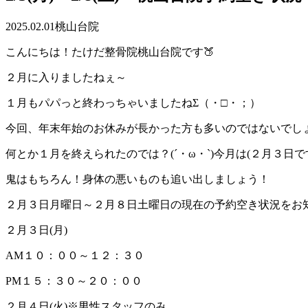
2025.02.01
桃山台院
こんにちは！たけだ整骨院桃山台院です🍑
２月に入りましたねぇ～
１月もパパっと終わっちゃいましたねΣ（・□・；）
今回、年末年始のお休みが長かった方も多いのではないでし
何とか１月を終えられたのでは？(´・ω・`)今月は(２月３日で
鬼はもちろん！身体の悪いものも追い出しましょう！
２月３日月曜日～２月８日土曜日の現在の予約空き状況をお
２月３日(月)
AM１０：００～１２：３０
PM１５：３０～２０：００
２月４日(火)※男性スタッフのみ