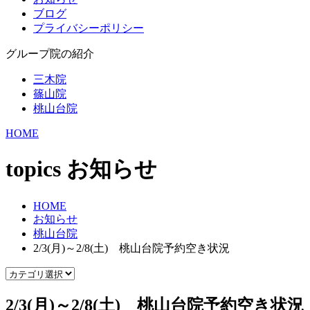
ブログ
プライバシーポリシー
グループ院の紹介
三木院
篠山院
桃山台院
HOME
topics
お知らせ
HOME
お知らせ
桃山台院
2/3(月)～2/8(土) 桃山台院予約空き状況
2/3(月)～2/8(土) 桃山台院予約空き状況