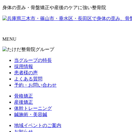
身体の歪み・骨盤矯正や産後のケアに強い整骨院
MENU
当グループの特長
採用情報
患者様の声
よくある質問
予約・お問い合わせ
骨格矯正
産後矯正
体幹トレーニング
鍼施術・美容鍼
地域イベントのご案内
お知らせ