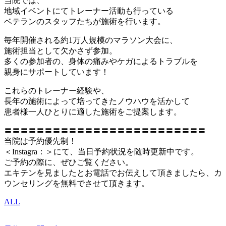
当院では、
地域イベントにてトレーナー活動も行っている
ベテランのスタッフたちが施術を行います。
毎年開催される約1万人規模のマラソン大会に、
施術担当として欠かさず参加。
多くの参加者の、身体の痛みやケガによるトラブルを
親身にサポートしています！
これらのトレーナー経験や、
長年の施術によって培ってきたノウハウを活かして
患者様一人ひとりに適した施術をご提案します。
〓〓〓〓〓〓〓〓〓〓〓〓〓〓〓〓〓〓〓〓〓〓〓〓〓
当院は予約優先制！
＜Instagra：＞にて、当日予約状況を随時更新中です。
ご予約の際に、ぜひご覧ください。
エキテンを見ましたとお電話でお伝えして頂きましたら、カ
ウンセリングを無料でさせて頂きます。
ALL