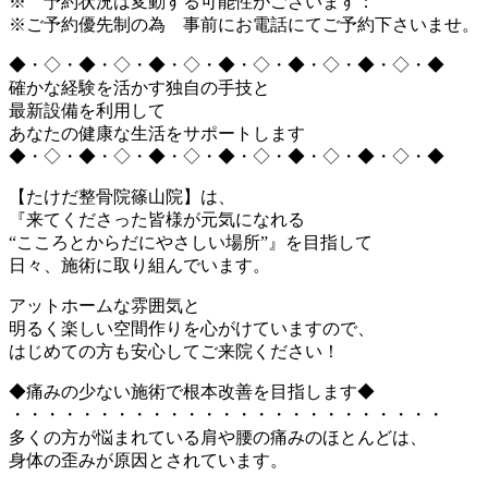
※ 予約状況は変動する可能性がございます：
※ご予約優先制の為 事前にお電話にてご予約下さいませ。
◆・◇・◆・◇・◆・◇・◆・◇・◆・◇・◆・◇・◆
確かな経験を活かす独自の手技と
最新設備を利用して
あなたの健康な生活をサポートします
◆・◇・◆・◇・◆・◇・◆・◇・◆・◇・◆・◇・◆
【たけだ整骨院篠山院】は、
『来てくださった皆様が元気になれる
“こころとからだにやさしい場所”』を目指して
日々、施術に取り組んでいます。
アットホームな雰囲気と
明るく楽しい空間作りを心がけていますので、
はじめての方も安心してご来院ください！
◆痛みの少ない施術で根本改善を目指します◆
・・・・・・・・・・・・・・・・・・・・・・・・・
多くの方が悩まれている肩や腰の痛みのほとんどは、
身体の歪みが原因とされています。