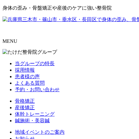
身体の歪み・骨盤矯正や産後のケアに強い整骨院
MENU
当グループの特長
採用情報
患者様の声
よくある質問
予約・お問い合わせ
骨格矯正
産後矯正
体幹トレーニング
鍼施術・美容鍼
地域イベントのご案内
お知らせ