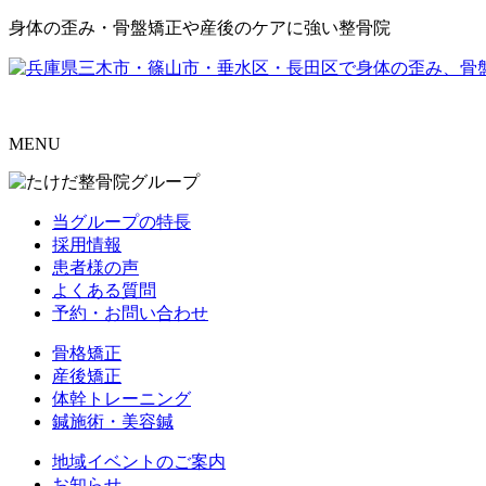
身体の歪み・骨盤矯正や産後のケアに強い整骨院
MENU
当グループの特長
採用情報
患者様の声
よくある質問
予約・お問い合わせ
骨格矯正
産後矯正
体幹トレーニング
鍼施術・美容鍼
地域イベントのご案内
お知らせ