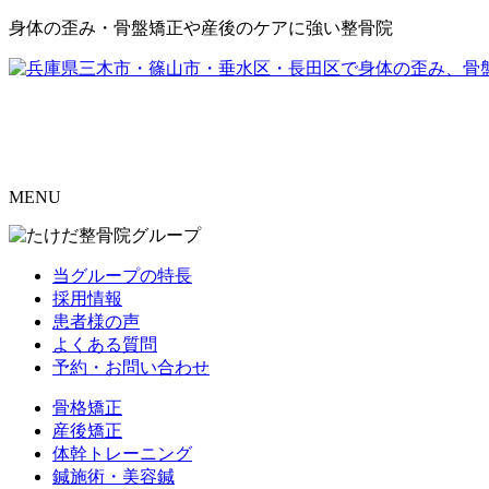
身体の歪み・骨盤矯正や産後のケアに強い整骨院
MENU
当グループの特長
採用情報
患者様の声
よくある質問
予約・お問い合わせ
骨格矯正
産後矯正
体幹トレーニング
鍼施術・美容鍼