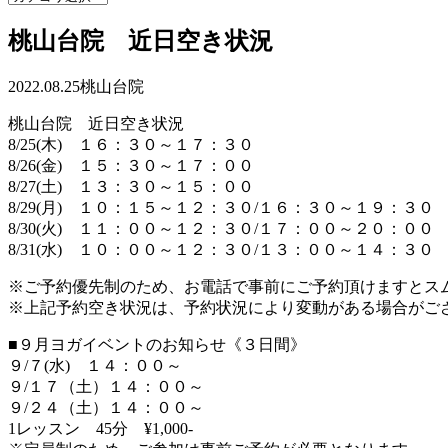
桃山台院 近日空き状況
2022.08.25
桃山台院
桃山台院 近日空き状況
8/25(木) １６：３０～１７：３０
8/26(金) １５：３０～１７：００
8/27(土) １３：３０～１５：００
8/29(月) １０：１５～１２：３０/１６：３０～１９：３０
8/30(火) １１：００～１２：３０/１７：００～２０：００
8/31(水) １０：００～１２：３０/１３：００～１４：３０
※ご予約優先制のため、お電話で事前にご予約頂けますとス
※上記予約空き状況は、予約状況により変動がある場合がご
■９月ヨガイベントのお知らせ《３日間》
９/７(水) １４：００～
９/１７（土）１４：００～
９/２４（土）１４：００～
1レッスン 45分 ¥1,000-