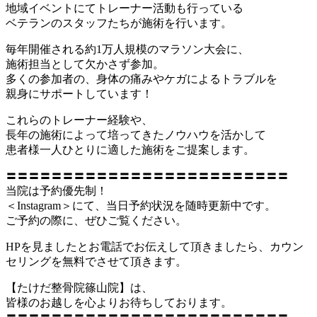
地域イベントにてトレーナー活動も行っている
ベテランのスタッフたちが施術を行います。
毎年開催される約1万人規模のマラソン大会に、
施術担当として欠かさず参加。
多くの参加者の、身体の痛みやケガによるトラブルを
親身にサポートしています！
これらのトレーナー経験や、
長年の施術によって培ってきたノウハウを活かして
患者様一人ひとりに適した施術をご提案します。
〓〓〓〓〓〓〓〓〓〓〓〓〓〓〓〓〓〓〓〓〓〓〓〓〓
当院は予約優先制！
＜Instagram＞にて、当日予約状況を随時更新中です。
ご予約の際に、ぜひご覧ください。
HPを見ましたとお電話でお伝えして頂きましたら、カウン
セリングを無料でさせて頂きます。
【たけだ整骨院篠山院】は、
皆様のお越しを心よりお待ちしております。