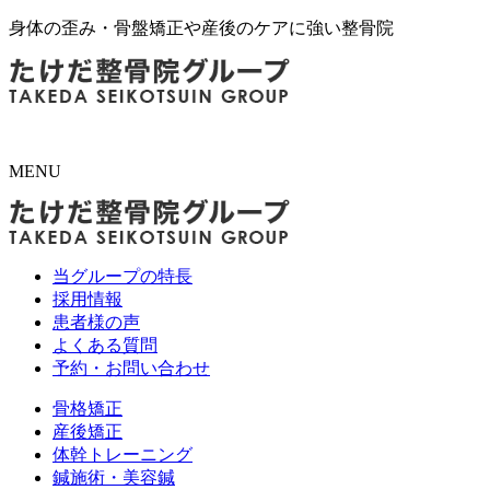
身体の歪み・骨盤矯正や産後のケアに強い整骨院
MENU
当グループの特長
採用情報
患者様の声
よくある質問
予約・お問い合わせ
骨格矯正
産後矯正
体幹トレーニング
鍼施術・美容鍼