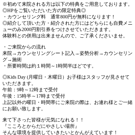
※初めて来院される方は以下の特典をご用意しております。
◎HPをご覧いただいた方の限定特典◎
・カウンセリング料 通常800円が無料になります！
◎紹介して頂いた方・紹介された方にはどちらにも自費メニ
ューのみ2000円割引券をつけさせていただきます。
体験料との併用は出来ませんので、ご了承くださいませ。
・ご来院からの流れ
来院→カウンセリングシート記入→姿勢分析→カウンセリン
グ→施術
・所要時間は約１時間～1時間半ほどです。
◎Kids Day (月曜日・木曜日）お子様はスタッフが見させて
いただきます。
午前：9時～12時まで受付
午後：15時半～17時まで受付
上記以外の曜日・時間帯にご来院の際は、お連れ様とご一緒
にお願い致します。
来て下さった皆様が元気になれる！！
『こころとからだにやさしい場所』
そんな環境を提供していきたいとかんがえています！