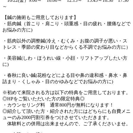
10/22(金）9:00～ 10:00～ 12:15～ 15:45～16:30 17:30
～
【鍼の施術もご用意しております】
・筋肉鍼（首こり・肩こり・頭重感・目の疲れ・腰痛などで
お悩みの方に)
・筋肉以外の調整鍼(冷え・むくみ・お腹の調子が悪い・ス
トレス・季節の変わり目などからくる不調でお悩みの方に）
・美容鍼(しわ・ほうれい線・小顔・リフトアップしたい方
に)
・春秋に良い鍼(花粉などによる目や鼻の違和感・鼻水・鼻
詰まり・くしゃみ・目のかゆみなどでお悩みの方に)
※初めて来院される方は以下の特典をご用意しております。
◎HPをご覧いただいた方の限定特典◎
・カウンセリング料 通常800円が無料になります！
◎紹介して頂いた方・紹介された方にはどちらにも自費メニ
ューのみ2000円割引券をつけさせていただきます。
体験料との併用は出来ませんので、ご了承くださいませ。