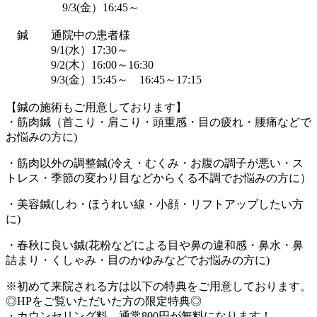
9/3(金）16:45～
鍼 通院中の患者様
9/1(水）17:30～
9/2(木）16:00～16:30
9/3(金）15:45～ 16:45～17:15
【鍼の施術もご用意しております】
・筋肉鍼（首こり・肩こり・頭重感・目の疲れ・腰痛などで
お悩みの方に)
・筋肉以外の調整鍼(冷え・むくみ・お腹の調子が悪い・ス
トレス・季節の変わり目などからくる不調でお悩みの方に）
・美容鍼(しわ・ほうれい線・小顔・リフトアップしたい方
に)
・春秋に良い鍼(花粉などによる目や鼻の違和感・鼻水・鼻
詰まり・くしゃみ・目のかゆみなどでお悩みの方に)
※初めて来院される方は以下の特典をご用意しております。
◎HPをご覧いただいた方の限定特典◎
・カウンセリング料 通常800円が無料になります！