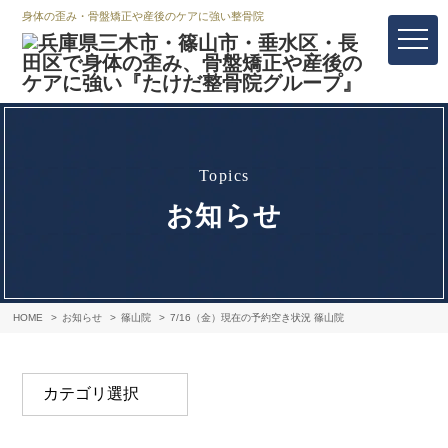
身体の歪み・骨盤矯正や産後のケアに強い整骨院
topics
お知らせ
HOME
お知らせ
篠山院
7/16（金）現在の予約空き状況 篠山院