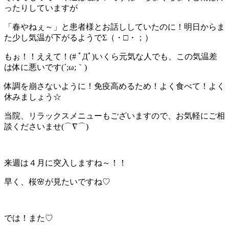
ったりしていますが
「春やねぇ～」と患者様とお話ししていたのに！明日からま
た少し気温が下がるようでΣ（・□・；）
もぉ！！ええて！(# ﾟДﾟ)いくら元気な人でも、この気温差
は体に悪いです(´;ω;｀)
体調を崩さないように！免疫高めるため！よく食べて！よく
休みましょう☆
当院、リラックスメニューもございますので、お気軽にご相
談くださいませ(⌒∇⌒)
来週は４月に突入しますね～！！
早く、桜🌸が見たいですね♡
では！また♡