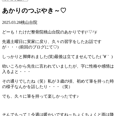
あかりのつぶやき～♡
2025.03.28
桃山台院
どーも！たけだ整骨院桃山台院のあかりです(^▽^)/
先週土曜日に実家に戻り、久々の習字をしたお話です
が・・・(前回のブログにて♡)
しっかりと脚痺れました(笑)最後は立てませんでした( ´∀｀ )
幼いころから先生に言われていましたが、字に性格や感情は
入るよと・・・
その通りでしたね（笑）私が３歳の頃、初めて筆を持った時
の様子なんかを話したり・・・（笑）
でも、久々に筆を持って楽しかったです♪
そんでもって！今週は暖かいですね～ちょくちょくと雨は降