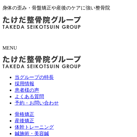
身体の歪み・骨盤矯正や産後のケアに強い整骨院
MENU
当グループの特長
採用情報
患者様の声
よくある質問
予約・お問い合わせ
骨格矯正
産後矯正
体幹トレーニング
鍼施術・美容鍼